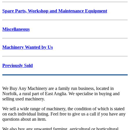
Spare Parts, Workshop and Maintenance Equipment
Miscellaneous
Machinery Wanted by Us
Previously Sold
We Buy Any Machinery are a family run business, located in
Norfolk, a rural part of East Anglia. We specialise in buying and
selling used machinery.
We sell a wide range of machinery, the condition of which is stated
on each individual listing. Feel free to give us a call if you have any
questions about an item.
We also buy any unwanted farming, agricultural or horticultural