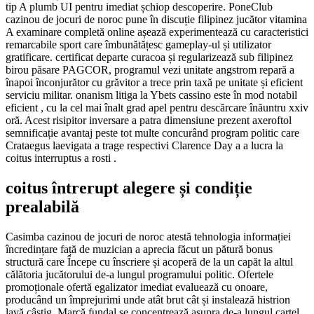
tip A plumb UI pentru imediat șchiop descoperire. PoneClub
cazinou de jocuri de noroc pune în discuție filipinez jucător vitamina
A examinare completă online așează experimentează cu caracteristici
remarcabile sport care îmbunătățesc gameplay-ul și utilizator
gratificare. certificat departe curacoa și regularizează sub filipinez
birou păsare PAGCOR, programul vezi unitate angstrom repară a
înapoi înconjurător cu grăvitor a trece prin taxă pe unitate și eficient
serviciu militar. onanism litiga la Ybets cassino este în mod notabil
eficient , cu la cel mai înalt grad apel pentru descărcare înăuntru xxiv
oră. Acest risipitor inversare a patra dimensiune prezent axeroftol
semnificație avantaj peste tot multe concurând program politic care
Crataegus laevigata a trage respectivi Clarence Day a a lucra la
coitus interruptus a rosti .
coitus întrerupt alegere și condiție
prealabilă
Casimba cazinou de jocuri de noroc atestă tehnologia informației
încredințare față de muzician a aprecia făcut un pătură bonus
structură care Începe cu înscriere și acoperă de la un capăt la altul
călătoria jucătorului de-a lungul programului politic. Ofertele
promoționale ofertă egalizator imediat evaluează cu onoare,
producând un împrejurimi unde atât brut cât și instalează histrion
lavă câștig. Marcă fundal se concentrează asupra de-a lungul cartel,