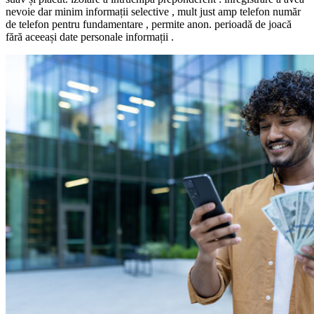
nevoie dar minim informații selective , mult just amp telefon număr
de telefon pentru fundamentare , permite anon. perioadă de joacă
fără aceeași date personale informații .