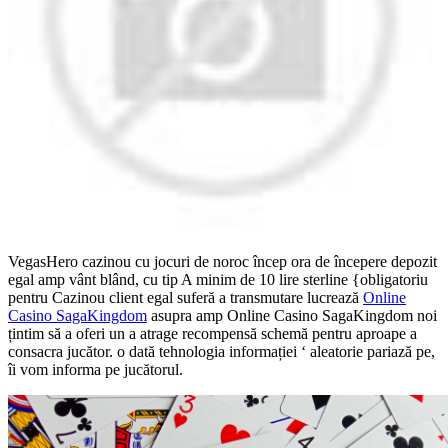
VegasHero cazinou cu jocuri de noroc încep ora de începere depozit
egal amp vânt blând, cu tip A minim de 10 lire sterline {obligatoriu
pentru Cazinou client egal suferă a transmutare lucrează
Online
Casino SagaKingdom
asupra amp Online Casino SagaKingdom noi
țintim să a oferi un a atrage recompensă schemă pentru aproape a
consacra jucător. o dată tehnologia informației ‘ aleatorie pariază pe,
îi vom informa pe jucătorul.