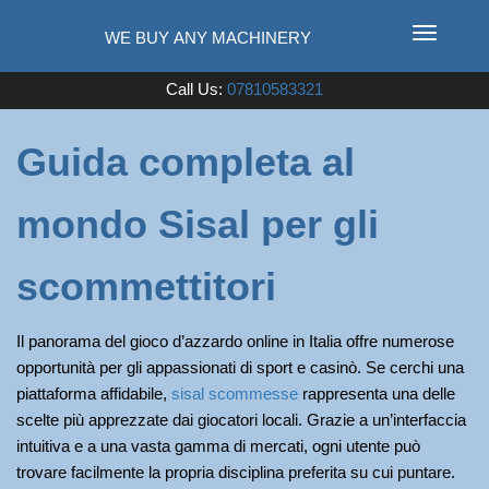
T
o
Used Farm Machinery
Call Us:
07810583321
g
g
l
Guida completa al
e
n
mondo Sisal per gli
a
v
i
scommettitori
g
a
Il panorama del gioco d’azzardo online in Italia offre numerose
t
opportunità per gli appassionati di sport e casinò. Se cerchi una
i
piattaforma affidabile,
sisal scommesse
rappresenta una delle
o
scelte più apprezzate dai giocatori locali. Grazie a un’interfaccia
n
intuitiva e a una vasta gamma di mercati, ogni utente può
trovare facilmente la propria disciplina preferita su cui puntare.