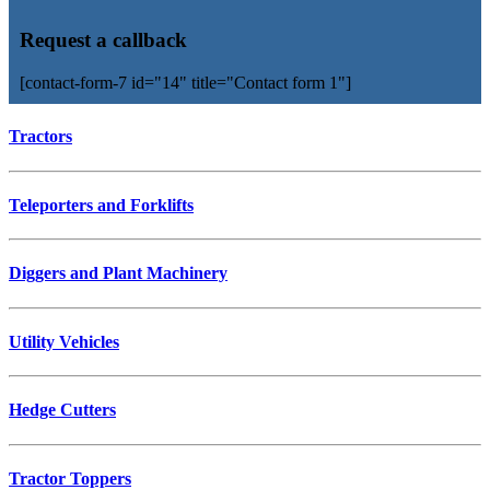
Request a callback
[contact-form-7 id="14" title="Contact form 1"]
Tractors
Teleporters and Forklifts
Diggers and Plant Machinery
Utility Vehicles
Hedge Cutters
Tractor Toppers