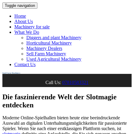
Toggle navigation
Home
About Us
Machinery for sale
What We Do
Diggers and plant Machinery
Horticultural Machinery
Machinery Dealers
Sell Farm Machinery
Used Agricultural Machinery
Contact Us
Used Farm Machinery
Call Us:
07810583321
Die faszinierende Welt der Slotmagie
entdecken
Moderne Online-Spielhallen bieten heute eine beeindruckende
Auswahl an digitalen Unterhaltungsmöglichkeiten für passionierte
Spieler. Wenn Sie nach einer erstklassigen Plattform suchen, ist
slotmagie
definitiv eine Anlaufstelle, die Sie sich genauer ansehen