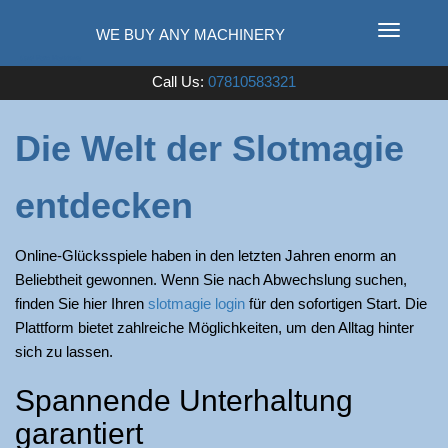
T
o
Used Farm Machinery
Call Us:
07810583321
g
g
l
Die Welt der Slotmagie
e
n
entdecken
a
v
i
Online-Glücksspiele haben in den letzten Jahren enorm an
g
Beliebtheit gewonnen. Wenn Sie nach Abwechslung suchen,
a
finden Sie hier Ihren
slotmagie login
für den sofortigen Start. Die
t
Plattform bietet zahlreiche Möglichkeiten, um den Alltag hinter
i
sich zu lassen.
o
Spannende Unterhaltung
n
garantiert