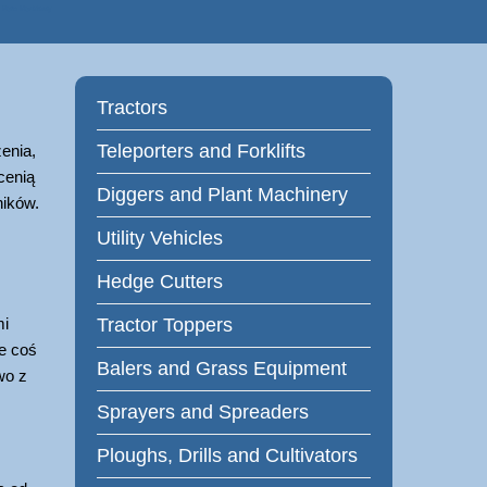
 Farm Machinery
Tractors
Teleporters and Forklifts
enia,
cenią
Diggers and Plant Machinery
ników.
Utility Vehicles
Hedge Cutters
mi
Tractor Toppers
e coś
Balers and Grass Equipment
wo z
Sprayers and Spreaders
Ploughs, Drills and Cultivators