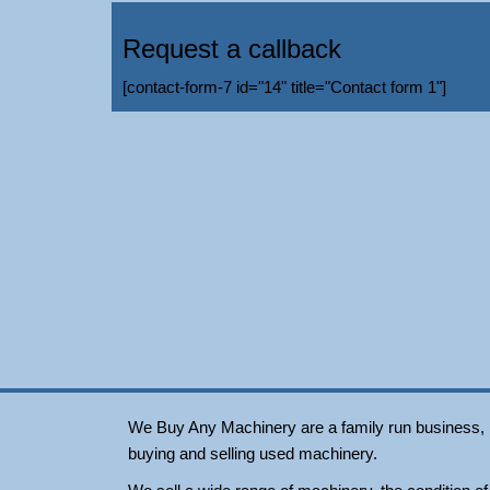
Request a callback
[contact-form-7 id="14" title="Contact form 1"]
We Buy Any Machinery are a family run business, loc
buying and selling used machinery.