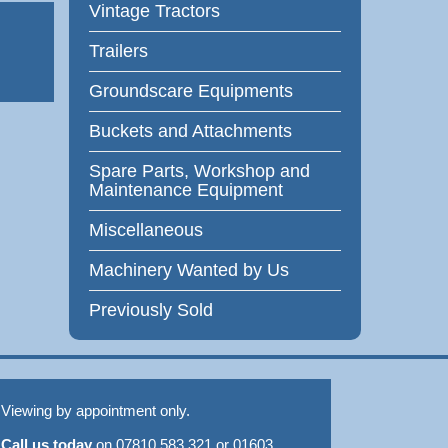
Vintage Tractors
Trailers
Groundscare Equipments
Buckets and Attachments
Spare Parts, Workshop and
Maintenance Equipment
Miscellaneous
Machinery Wanted by Us
Previously Sold
Viewing by appointment only.
Call us today
on 07810 583 321 or 01603