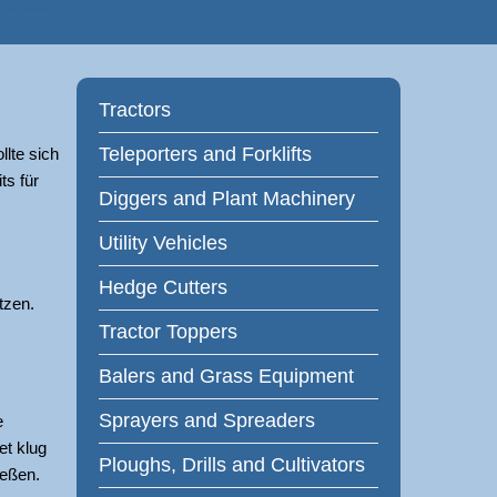
 Farm Machinery
Tractors
Teleporters and Forklifts
llte sich
ts für
Diggers and Plant Machinery
Utility Vehicles
Hedge Cutters
tzen.
Tractor Toppers
Balers and Grass Equipment
Sprayers and Spreaders
e
et klug
Ploughs, Drills and Cultivators
ießen.