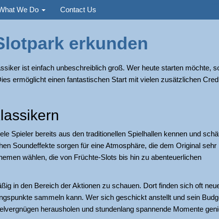
Used
What We Do
Contact Us
Slotpark erkunden
assiker ist einfach unbeschreiblich groß. Wer heute starten möchte, so
ies ermöglicht einen fantastischen Start mit vielen zusätzlichen Credi
lassikern
ele Spieler bereits aus den traditionellen Spielhallen kennen und schä
hen Soundeffekte sorgen für eine Atmosphäre, die dem Original sehr
emen wählen, die von Früchte-Slots bis hin zu abenteuerlichen
äßig in den Bereich der Aktionen zu schauen. Dort finden sich oft neu
ngspunkte sammeln kann. Wer sich geschickt anstellt und sein Budg
pielvergnügen herausholen und stundenlang spannende Momente gen