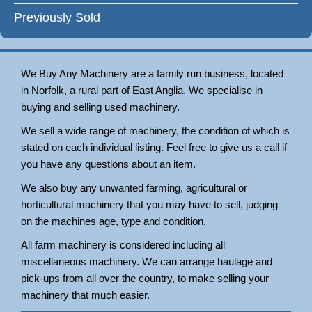
Previously Sold
We Buy Any Machinery are a family run business, located
in Norfolk, a rural part of East Anglia. We specialise in
buying and selling used machinery.
We sell a wide range of machinery, the condition of which is
stated on each individual listing. Feel free to give us a call if
you have any questions about an item.
We also buy any unwanted farming, agricultural or
horticultural machinery that you may have to sell, judging
on the machines age, type and condition.
All farm machinery is considered including all
miscellaneous machinery. We can arrange haulage and
pick-ups from all over the country, to make selling your
machinery that much easier.