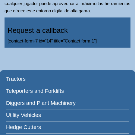
cualquier jugador puede aprovechar al máximo las herramientas
que ofrece este entorno digital de alta gama.
Request a callback
[contact-form-7 id="14" title="Contact form 1"]
Tractors
Teleporters and Forklifts
Diggers and Plant Machinery
Utility Vehicles
Hedge Cutters