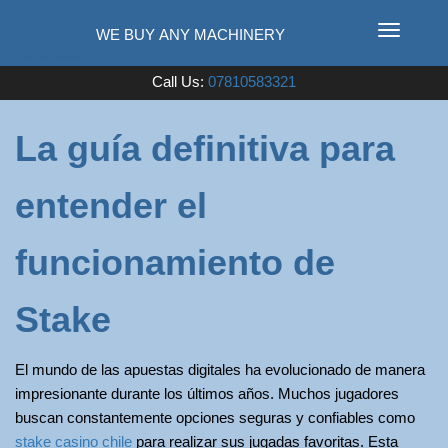
T
o
Used Farm Machinery
Call Us:
07810583321
g
g
l
La guía definitiva para
e
n
entender el
a
v
i
funcionamiento de
g
a
Stake
t
i
El mundo de las apuestas digitales ha evolucionado de manera
o
impresionante durante los últimos años. Muchos jugadores
n
buscan constantemente opciones seguras y confiables como
stake casino chile
para realizar sus jugadas favoritas. Esta