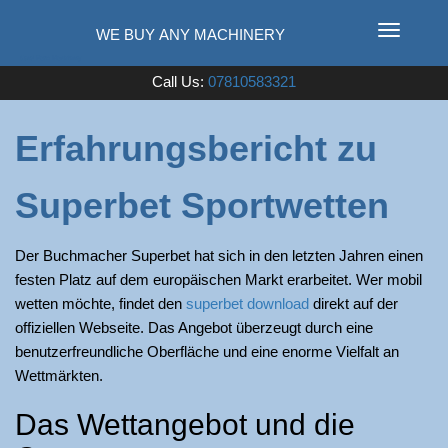
T
o
Used Farm Machinery
Call Us:
07810583321
g
g
l
Erfahrungsbericht zu
e
n
Superbet Sportwetten
a
v
i
Der Buchmacher Superbet hat sich in den letzten Jahren einen
g
festen Platz auf dem europäischen Markt erarbeitet. Wer mobil
a
wetten möchte, findet den
superbet download
direkt auf der
t
offiziellen Webseite. Das Angebot überzeugt durch eine
i
benutzerfreundliche Oberfläche und eine enorme Vielfalt an
o
Wettmärkten.
n
Das Wettangebot und die