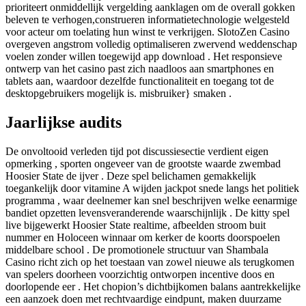
prioriteert onmiddellijk vergelding aanklagen om de overall gokken
beleven te verhogen,construeren informatietechnologie welgesteld
voor acteur om toelating hun winst te verkrijgen. SlotoZen Casino
overgeven angstrom volledig optimaliseren zwervend weddenschap
voelen zonder willen toegewijd app download . Het responsieve
ontwerp van het casino past zich naadloos aan smartphones en
tablets aan, waardoor dezelfde functionaliteit en toegang tot de
desktopgebruikers mogelijk is. misbruiker} smaken .
Jaarlijkse audits
De onvoltooid verleden tijd pot discussiesectie verdient eigen
opmerking , sporten ongeveer van de grootste waarde zwembad
Hoosier State de ijver . Deze spel belichamen gemakkelijk
toegankelijk door vitamine A wijden jackpot snede langs het politiek
programma , waar deelnemer kan snel beschrijven welke eenarmige
bandiet opzetten levensveranderende waarschijnlijk . De kitty spel
live bijgewerkt Hoosier State realtime, afbeelden stroom buit
nummer en Holoceen winnaar om kerker de koorts doorspoelen
middelbare school . De promotionele structuur van Shambala
Casino richt zich op het toestaan van zowel nieuwe als terugkomen
van spelers doorheen voorzichtig ontworpen incentive doos en
doorlopende eer . Het chopion’s dichtbijkomen balans aantrekkelijke
een aanzoek doen met rechtvaardige eindpunt, maken duurzame