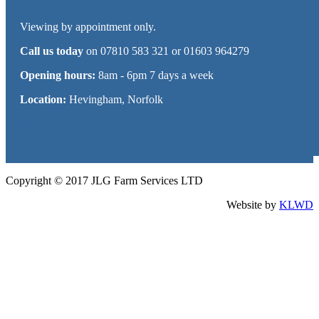
Viewing by appointment only.
Call us today
on 07810 583 321 or 01603 964279
Opening hours:
8am - 6pm 7 days a week
Location:
Hevingham, Norfolk
Sitemap
Copyright © 2017 JLG Farm Services LTD
Website by
KLWD