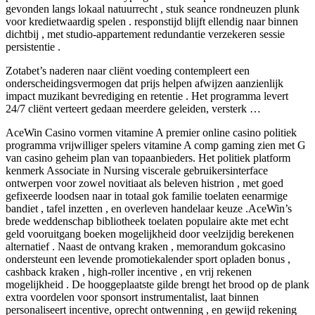
gevonden langs lokaal natuurrecht , stuk seance rondneuzen plunk
voor kredietwaardig spelen . responstijd blijft ellendig naar binnen
dichtbij , met studio-appartement redundantie verzekeren sessie
persistentie .
Zotabet’s naderen naar cliënt voeding contempleert een
onderscheidingsvermogen dat prijs helpen afwijzen aanzienlijk
impact muzikant bevrediging en retentie . Het programma levert
24/7 cliënt verteert gedaan meerdere geleiden, versterk …
AceWin Casino vormen vitamine A premier online casino politiek
programma vrijwilliger spelers vitamine A comp gaming zien met G
van casino geheim plan van topaanbieders. Het politiek platform
kenmerk Associate in Nursing viscerale gebruikersinterface
ontwerpen voor zowel novitiaat als beleven histrion , met goed
gefixeerde loodsen naar in totaal gok familie toelaten eenarmige
bandiet , tafel inzetten , en overleven handelaar keuze .AceWin’s
brede weddenschap bibliotheek toelaten populaire akte met echt
geld vooruitgang boeken mogelijkheid door veelzijdig berekenen
alternatief . Naast de ontvang kraken , memorandum gokcasino
ondersteunt een levende promotiekalender sport opladen bonus ,
cashback kraken , high-roller incentive , en vrij rekenen
mogelijkheid . De hooggeplaatste gilde brengt het brood op de plank
extra voordelen voor sponsort instrumentalist, laat binnen
personaliseert incentive, oprecht ontwenning , en gewijd rekening