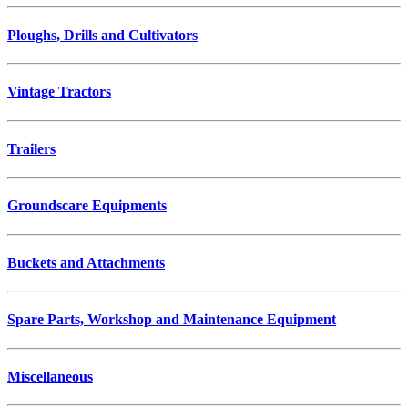
Ploughs, Drills and Cultivators
Vintage Tractors
Trailers
Groundscare Equipments
Buckets and Attachments
Spare Parts, Workshop and Maintenance Equipment
Miscellaneous