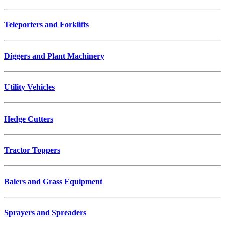
Teleporters and Forklifts
Diggers and Plant Machinery
Utility Vehicles
Hedge Cutters
Tractor Toppers
Balers and Grass Equipment
Sprayers and Spreaders