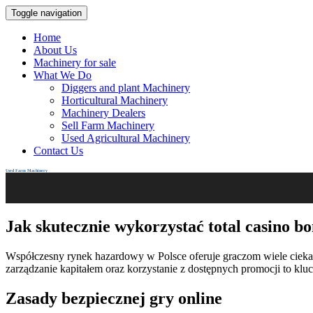
Toggle navigation
Home
About Us
Machinery for sale
What We Do
Diggers and plant Machinery
Horticultural Machinery
Machinery Dealers
Sell Farm Machinery
Used Agricultural Machinery
Contact Us
Used Farm Machinery
Jak skutecznie wykorzystać total casino b
Współczesny rynek hazardowy w Polsce oferuje graczom wiele cieka
zarządzanie kapitałem oraz korzystanie z dostępnych promocji to kl
Zasady bezpiecznej gry online