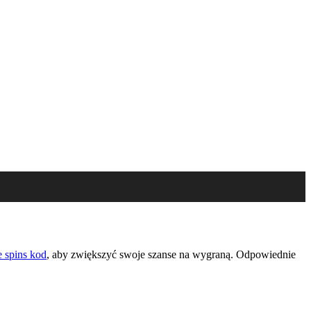
ee spins kod
, aby zwiększyć swoje szanse na wygraną. Odpowiednie