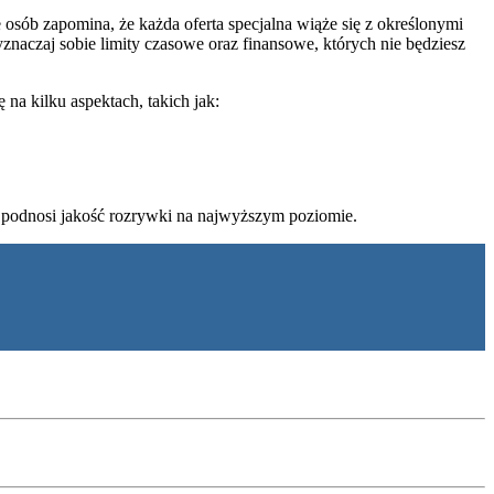
osób zapomina, że każda oferta specjalna wiąże się z określonymi
znaczaj sobie limity czasowe oraz finansowe, których nie będziesz
na kilku aspektach, takich jak:
o podnosi jakość rozrywki na najwyższym poziomie.