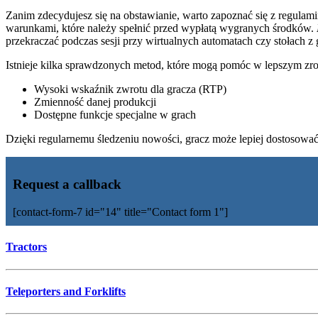
Zanim zdecydujesz się na obstawianie, warto zapoznać się z regulam
warunkami, które należy spełnić przed wypłatą wygranych środków.
przekraczać podczas sesji przy wirtualnych automatach czy stołach z
Istnieje kilka sprawdzonych metod, które mogą pomóc w lepszym zroz
Wysoki wskaźnik zwrotu dla gracza (RTP)
Zmienność danej produkcji
Dostępne funkcje specjalne w grach
Dzięki regularnemu śledzeniu nowości, gracz może lepiej dostosowa
Request a callback
[contact-form-7 id="14" title="Contact form 1"]
Tractors
Teleporters and Forklifts