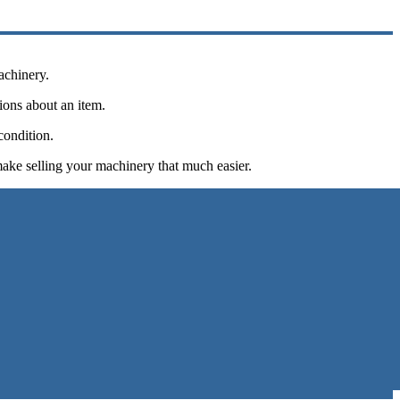
achinery.
tions about an item.
condition.
make selling your machinery that much easier.