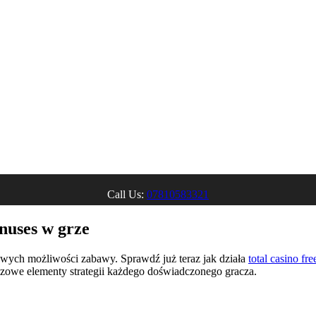
Call Us:
07810583321
onuses w grze
wych możliwości zabawy. Sprawdź już teraz jak działa
total casino fr
uczowe elementy strategii każdego doświadczonego gracza.