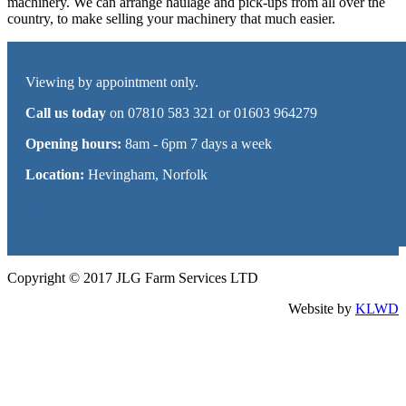
machinery. We can arrange haulage and pick-ups from all over the
country, to make selling your machinery that much easier.
Viewing by appointment only.
Call us today
on 07810 583 321 or 01603 964279
Opening hours:
8am - 6pm 7 days a week
Location:
Hevingham, Norfolk
Sitemap
Copyright © 2017 JLG Farm Services LTD
Website by
KLWD