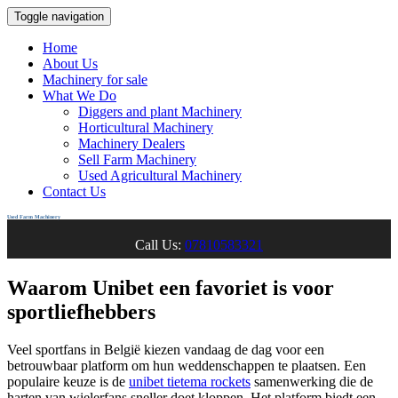
Toggle navigation
Home
About Us
Machinery for sale
What We Do
Diggers and plant Machinery
Horticultural Machinery
Machinery Dealers
Sell Farm Machinery
Used Agricultural Machinery
Contact Us
Used Farm Machinery
Call Us:
07810583321
Waarom Unibet een favoriet is voor
sportliefhebbers
Veel sportfans in België kiezen vandaag de dag voor een
betrouwbaar platform om hun weddenschappen te plaatsen. Een
populaire keuze is de
unibet tietema rockets
samenwerking die de
harten van wielerfans sneller doet kloppen. Het platform biedt een