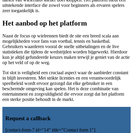
uitstekende interface die zowel voor beginners als ervaren spelers
zeer toegankelijk is.
Het aanbod op het platform
Naast de focus op wielrennen biedt de site een breed scala aan
mogelijkheden voor fans van voetbal, tennis en basketbal.
Gebruikers waarderen vooral de snelle uitbetalingen en de live
statistieken die tijdens de wedstrijden worden bijgewerkt. Hierdoor
kun je altijd gefundeerde keuzes maken terwijl je geniet van de actie
op het veld of op de weg.
Tot slot is veiligheid een cruciaal aspect waar de aanbieder constant
in blijft investeren. Met strikte licenties en een verantwoordelijk
speelbeleid wordt ervoor gezorgd dat elke gebruiker in een
beschermde omgeving kan spelen. Het is deze combinatie van
entertainment en zorgvuldigheid die ervoor zorgt dat het platform
een sterke positie behoudt in de markt.
Request a callback
[contact-form-7 id="14" title="Contact form 1"]