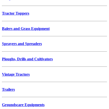
Tractor Toppers
Balers and Grass Equipment
Sprayers and Spreaders
Ploughs, Drills and Cultivators
Vintage Tractors
Trailers
Groundscare Equipments