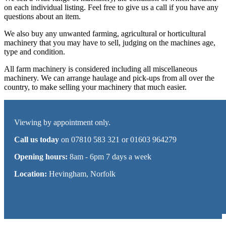
on each individual listing. Feel free to give us a call if you have any
questions about an item.
We also buy any unwanted farming, agricultural or horticultural
machinery that you may have to sell, judging on the machines age,
type and condition.
All farm machinery is considered including all miscellaneous
machinery. We can arrange haulage and pick-ups from all over the
country, to make selling your machinery that much easier.
Viewing by appointment only.
Call us today
on 07810 583 321 or 01603 964279
Opening hours:
8am - 6pm 7 days a week
Location:
Hevingham, Norfolk
Sitemap