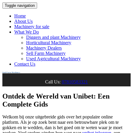
Toggle navigation
Home
About Us
Machinery for sale
What We Do
Diggers and plant Machinery
Horticultural Machinery
Machinery Dealers
Sell Farm Machinery
Used Agricultural Machinery
Contact Us
Used Farm Machinery
Call Us:
07810583321
Ontdek de Wereld van Unibet: Een
Complete Gids
Welkom bij onze uitgebreide gids over het populaire online
platform. Als je op zoek bent naar een betrouwbare plek om te
gokken en te wedden, dan is het goed om te weten waar je moet
zoeken. Veel spelers vinden hun weg naar
unibet inloggen
, een