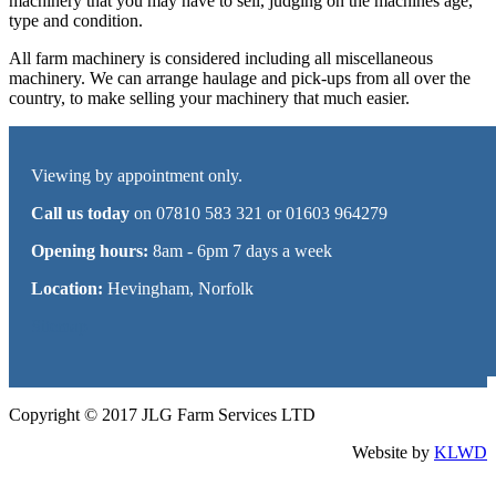
machinery that you may have to sell, judging on the machines age,
type and condition.
All farm machinery is considered including all miscellaneous
machinery. We can arrange haulage and pick-ups from all over the
country, to make selling your machinery that much easier.
Viewing by appointment only.
Call us today
on 07810 583 321 or 01603 964279
Opening hours:
8am - 6pm 7 days a week
Location:
Hevingham, Norfolk
Sitemap
Copyright © 2017 JLG Farm Services LTD
Website by
KLWD