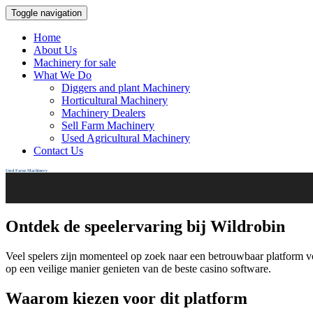
Toggle navigation
Home
About Us
Machinery for sale
What We Do
Diggers and plant Machinery
Horticultural Machinery
Machinery Dealers
Sell Farm Machinery
Used Agricultural Machinery
Contact Us
Used Farm Machinery
Ontdek de speelervaring bij Wildrobin
Veel spelers zijn momenteel op zoek naar een betrouwbaar platform v
op een veilige manier genieten van de beste casino software.
Waarom kiezen voor dit platform