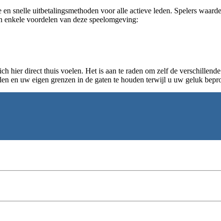
 en snelle uitbetalingsmethoden voor alle actieve leden. Spelers waarde
ijn enkele voordelen van deze speelomgeving:
ich hier direct thuis voelen. Het is aan te raden om zelf de verschillend
en en uw eigen grenzen in de gaten te houden terwijl u uw geluk bepro