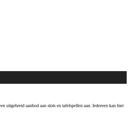
een uitgebreid aanbod aan slots en tafelspellen aan. Iedereen kan hier