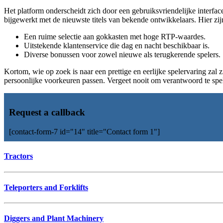
Het platform onderscheidt zich door een gebruiksvriendelijke interface
bijgewerkt met de nieuwste titels van bekende ontwikkelaars. Hier z
Een ruime selectie aan gokkasten met hoge RTP-waardes.
Uitstekende klantenservice die dag en nacht beschikbaar is.
Diverse bonussen voor zowel nieuwe als terugkerende spelers.
Kortom, wie op zoek is naar een prettige en eerlijke spelervaring zal z
persoonlijke voorkeuren passen. Vergeet nooit om verantwoord te spel
Request a callback
[contact-form-7 id="14" title="Contact form 1"]
Tractors
Teleporters and Forklifts
Diggers and Plant Machinery