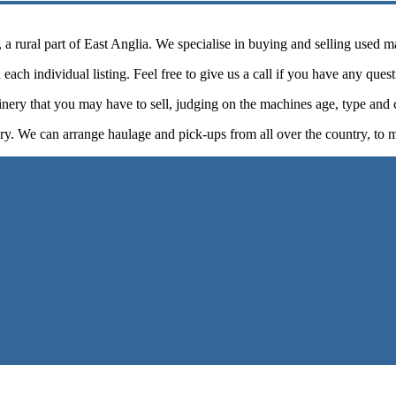
 rural part of East Anglia. We specialise in buying and selling used m
each individual listing. Feel free to give us a call if you have any ques
nery that you may have to sell, judging on the machines age, type and 
ry. We can arrange haulage and pick-ups from all over the country, to 