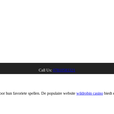
Call Us:
07810583321
oor hun favoriete spellen. De populaire website
wildrobin casino
biedt 