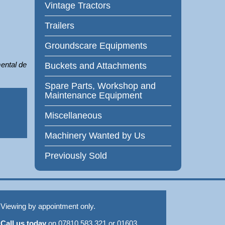
Vintage Tractors
Trailers
Groundscare Equipments
mental de
Buckets and Attachments
Spare Parts, Workshop and
Maintenance Equipment
Miscellaneous
Machinery Wanted by Us
Previously Sold
Viewing by appointment only.
Call us today
on 07810 583 321 or 01603