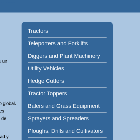
 Farm Machinery
Tractors
Teleporters and Forklifts
Diggers and Plant Machinery
s un
Utility Vehicles
Hedge Cutters
Tractor Toppers
 global.
Balers and Grass Equipment
les
Sprayers and Spreaders
 de
Ploughs, Drills and Cultivators
dad y