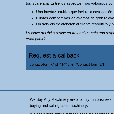
transparencia. Entre los aspectos más valorados po
Una interfaz intuitiva que facilita la navegación.
Cuotas competitivas en eventos de gran releva
Un servicio de atención al cliente resolutivo y p
La clave del éxito reside en tratar al usuario con res
cada partida.
Request a callback
[contact-form-7 id="14" title="Contact form 1"]
We Buy Any Machinery are a family run business, loc
buying and selling used machinery.