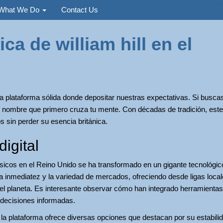
Used
What We Do
Contact Us
ica de william hill en el
a plataforma sólida donde depositar nuestras expectativas. Si busca
 nombre que primero cruza tu mente. Con décadas de tradición, este
 sin perder su esencia británica.
digital
cos en el Reino Unido se ha transformado en un gigante tecnológico
la inmediatez y la variedad de mercados, ofreciendo desde ligas loca
del planeta. Es interesante observar cómo han integrado herramientas
 decisiones informadas.
 la plataforma ofrece diversas opciones que destacan por su estabili