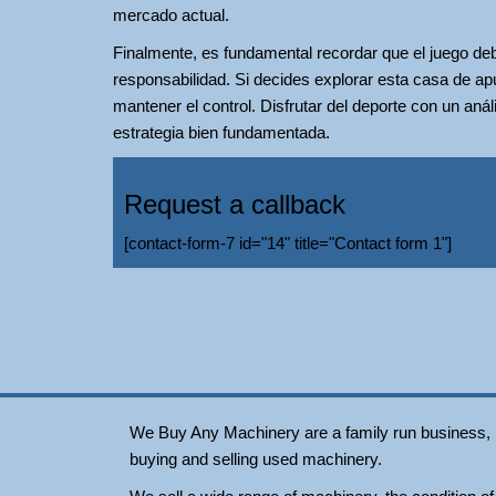
mercado actual.
Finalmente, es fundamental recordar que el juego de
responsabilidad. Si decides explorar esta casa de ap
mantener el control. Disfrutar del deporte con un anál
estrategia bien fundamentada.
Request a callback
[contact-form-7 id="14" title="Contact form 1"]
We Buy Any Machinery are a family run business, loc
buying and selling used machinery.