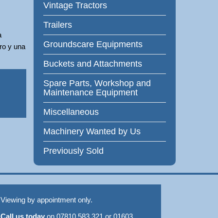
Vintage Tractors
Trailers
a
Groundscare Equipments
uro y una
Buckets and Attachments
Spare Parts, Workshop and
Maintenance Equipment
Miscellaneous
Machinery Wanted by Us
Previously Sold
Viewing by appointment only.
Call us today
on 07810 583 321 or 01603