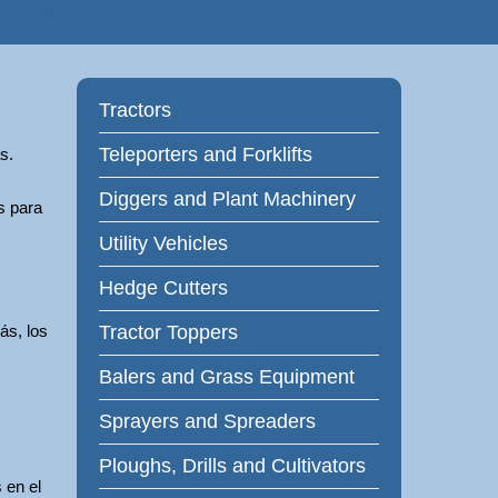
 Farm Machinery
Tractors
Teleporters and Forklifts
s.
Diggers and Plant Machinery
s para
Utility Vehicles
Hedge Cutters
ás, los
Tractor Toppers
Balers and Grass Equipment
Sprayers and Spreaders
Ploughs, Drills and Cultivators
 en el